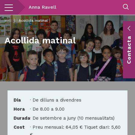
Vés
Anna Ravell
al
contingut
Inici
|
Acollida matinal
E
Acollida matinal
Contacta
c
Co
vis
Dia
De dilluns a divendres
Hora
De 8.00 a 9.00
Durada
De setembre a juny (10 mensualitats)
Cost
Preu mensual: 64,05 € Tiquet diari: 5,60
€