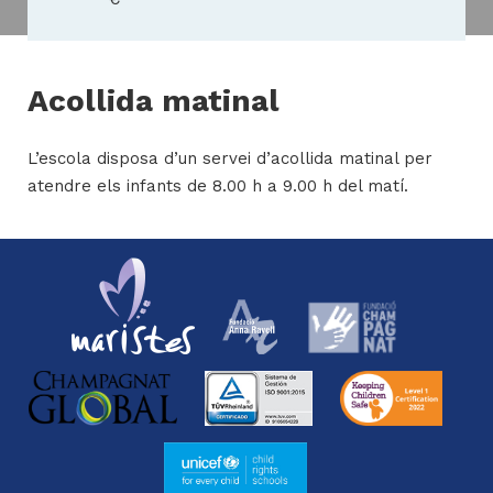
H
Acollida matinal
ll
i
L’escola disposa d’un servei d’acollida matinal per
a
atendre els infants de 8.00 h a 9.00 h del matí.
l
P
P