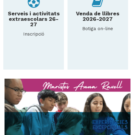
Serveis i activitats
Venda de llibres
extraescolars 26-
2026-2027
H
27
Botiga on-line
ll
Inscripció
i
a
l
P
P