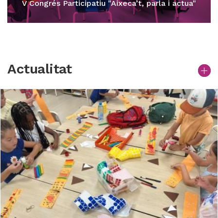
V Congrés Participatiu "Aixeca’t, parla i actua"
Actualitat
totes
les
notíci