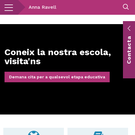
Vés
Anna Ravell
al
contingut
E
Contacta
c
Coneix la nostra escola,
Co
vis
visita'ns
Demana cita per a qualsevol etapa educativa