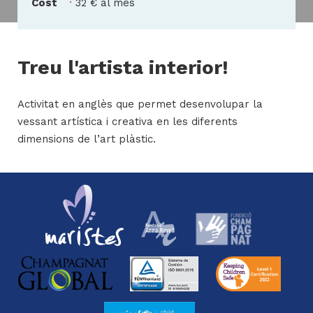
Cost
32 € al mes
H
Treu l'artista interior!
ll
i
Activitat en anglès que permet desenvolupar la
a
vessant artística i creativa en les diferents
l
dimensions de l’art plàstic.
P
P