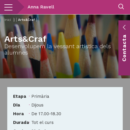
Vés
Anna Ravell
al
contingut
Inici
|
Arts&Craf
E
Arts&Craf
Contacta
c
Desenvolupem la vessant artística dels
Co
alumnes
vis
Etapa
Primària
Dia
Dijous
Hora
De 17.00-18.30
Durada
Tot el curs