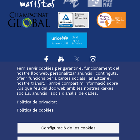
Fem servir cookies per garantir el funcionament del
nostre lloc web, personalitzar anuncis i continguts,
oferir funcions per a xarxes socials i analitzar el
L'escola
Projecte educatiu
Oferta educativa
Menu
nostre trànsit. També compartim informació sobre
Serveis i extraescolars
Pastoral
Matrícula
l'ús que feu del lloc web amb les nostres xarxes
footer
socials, anuncis i socis d'anàlisi de dades.
Política de privacitat
-
Política de cookies
Alexia
Office 365
ravell
Menu
legals
Configuració de les cookies
© Maristes Catalunya, 2025