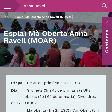
Vés
Anna Ravell
al
contingut
Inici
|
Esplai Mà Oberta Anna Ravell (MOAR)
E
Esplai Mà Oberta Anna
Contacta
c
Ravell (MOAR)
Co
vis
Etapa
De 3r de primària a 4t d'ESO
Dia
Grumets (3r i 4t de primària) i Ulls
oberts (5è i 6è de primària): Divendres
de 17.00 a 19.30
Dia
Mà oberta (1r i 2n ESO) i Cor Obert (3r i