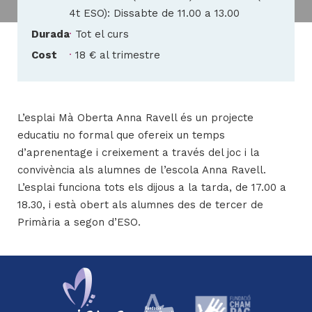
4t ESO): Dissabte de 11.00 a 13.00
Durada
Tot el curs
H
Cost
18 € al trimestre
ll
i
a
L’esplai Mà Oberta Anna Ravell és un projecte
l
educatiu no formal que ofereix un temps
P
d’aprenentage i creixement a través del joc i la
P
convivència als alumnes de l’escola Anna Ravell.
L’esplai funciona tots els dijous a la tarda, de 17.00 a
18.30, i està obert als alumnes des de tercer de
Primària a segon d’ESO.