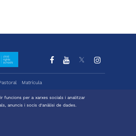
Pastoral
Matrícula
r funcions per a xarxes socials i analitzar
s, anuncis i socis d'anàlisi de dades.
Digital Bakers