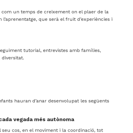
s com un temps de creixement on el plaer de la
n l’aprenentatge, que serà el fruit d’experiències i
guiment tutorial, entrevistes amb famílies,
 diversitat.
s infants hauran d’anar desenvolupat les següents
a cada vegada més autònoma
 seu cos, en el moviment i la coordinació, tot