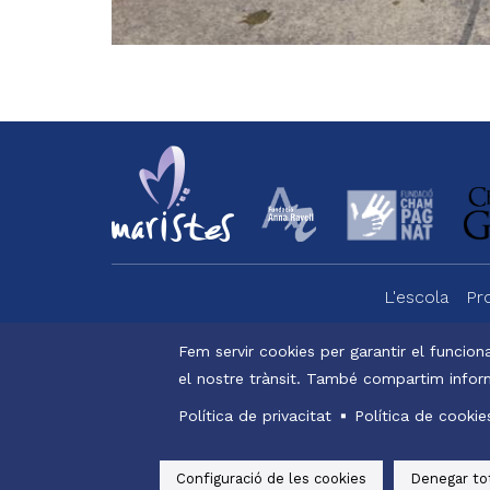
L'escola
Pr
Menu
footer
Fem servir cookies per garantir el funciona
el nostre trànsit. També compartim inform
Alexi
-
Menu
Política de privacitat
Política de cookie
ravell
legals
© Maristes C
Configuració de les cookies
Denegar to