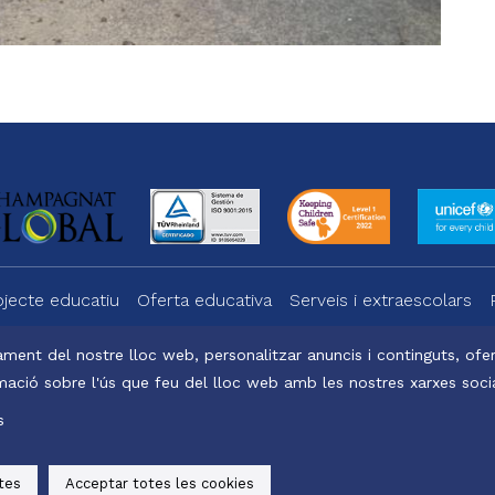
ojecte educatiu
Oferta educativa
Serveis i extraescolars
ment del nostre lloc web, personalitzar anuncis i continguts, oferi
ació sobre l'ús que feu del lloc web amb les nostres xarxes social
a
Office 365
s
atalunya, 2025
Avís legal, política de privacitat i cookies
Baked by
tes
Acceptar totes les cookies