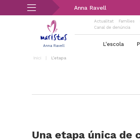
Vés
Anna Ravell
al
contingut
Actualitat
Famílies
Canal de denúncia
Menu
L'escola
P
Anna Ravell
Ravell
Inici
|
L'etapa
Una etapa única de 