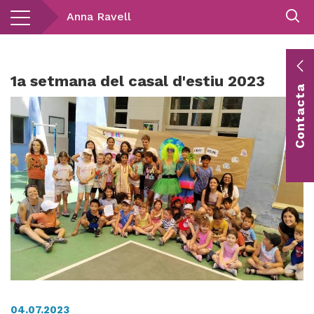
Vés
Anna Ravell
al
contingut
E
1a setmana del casal d'estiu 2023
Contacta
c
Co
vis
04.07.2023