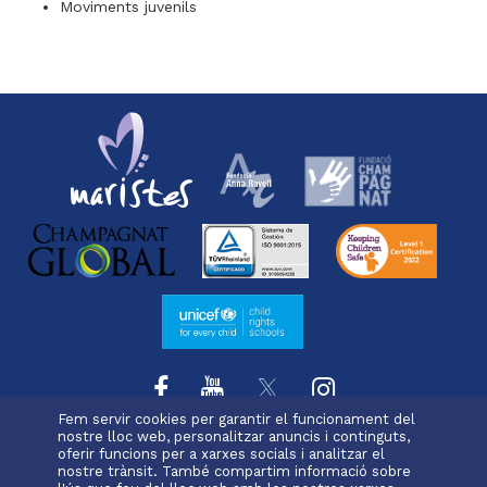
Moviments juvenils
Fem servir cookies per garantir el funcionament del
nostre lloc web, personalitzar anuncis i continguts,
oferir funcions per a xarxes socials i analitzar el
L'escola
Projecte educatiu
Oferta educativa
Menu
nostre trànsit. També compartim informació sobre
Serveis i extraescolars
Pastoral
Matrícula