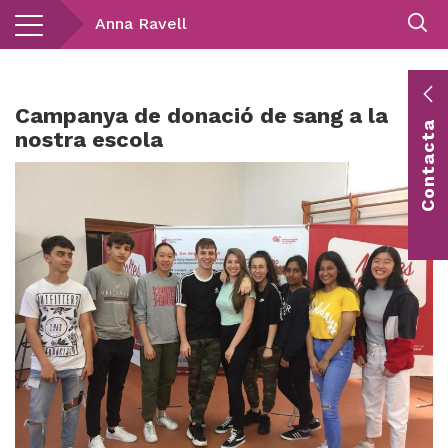
Vés
Anna Ravell
al
contingut
E
Campanya de donació de sang a la
Contacta
c
nostra escola
Co
vis