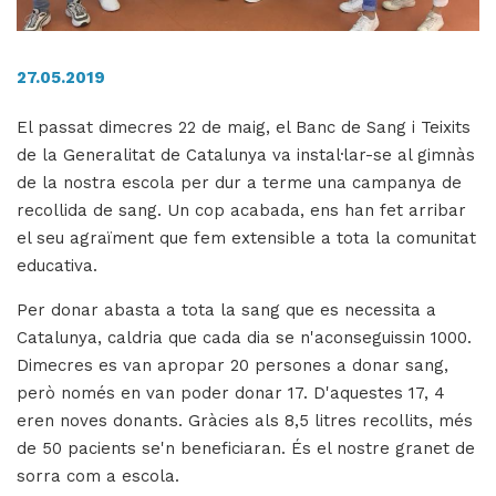
27.05.2019
H
ll
El passat dimecres 22 de maig, el Banc de Sang i Teixits
i
de la Generalitat de Catalunya va instal·lar-se al gimnàs
a
de la nostra escola per dur a terme una campanya de
l
recollida de sang. Un cop acabada, ens han fet arribar
P
el seu agraïment que fem extensible a tota la comunitat
P
educativa.
Per donar abasta a tota la sang que es necessita a
Catalunya, caldria que cada dia se n'aconseguissin 1000.
Dimecres es van apropar 20 persones a donar sang,
però només en van poder donar 17. D'aquestes 17, 4
eren noves donants. Gràcies als 8,5 litres recollits, més
de 50 pacients se'n beneficiaran. És el nostre granet de
sorra com a escola.