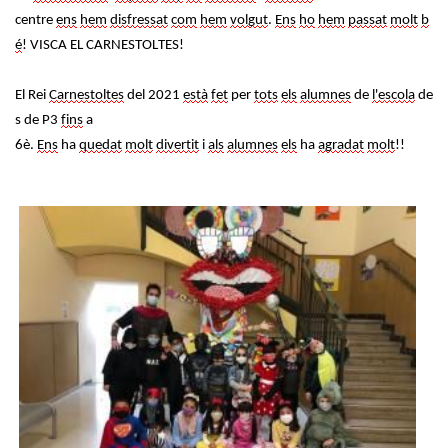
centre
ens
hem
disfressat
com
hem
volgut
.
Ens
ho
hem
passat
molt
b
é
! VISCA EL CARNESTOLTES!
H
El
Rei
Carnestoltes
del
2021
està
fet
per
tots
els
alumnes
de
l'escola
de
ll
s de P3
fins
a
i
6è.
Ens
ha
quedat
molt
divertit
i
als
alumnes
els
ha
agradat
molt
!!
a
l
P
Imatge
P