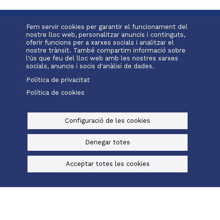
Fem servir cookies per garantir el funcionament del
nostre lloc web, personalitzar anuncis i continguts,
oferir funcions per a xarxes socials i analitzar el
nostre trànsit. També compartim informació sobre
l'ús que feu del lloc web amb les nostres xarxes
socials, anuncis i socis d'anàlisi de dades.
Política de privacitat
Política de cookies
Configuració de les cookies
Denegar totes
Acceptar totes les cookies
L'escola
Projecte educatiu
Oferta educativa
Menu
Serveis i extraescolars
Pastoral
Matrícula
footer
-