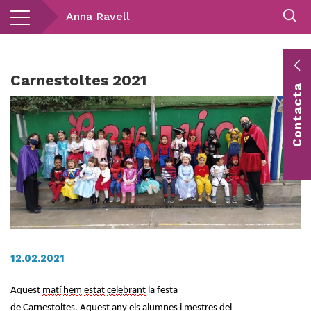
Vés
Anna Ravell
al
contingut
E
Carnestoltes 2021
Contacta
c
Co
vis
12.02.2021
Aquest
matí
hem
estat
celebrant
la festa
de
Carnestoltes
.
Aquest
any
els
alumnes
i
mestres
del