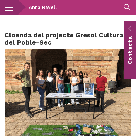
Vés
Anna Ravell
al
contingut
E
Cloenda del projecte Gresol Cultural
Contacta
c
del Poble-Sec
Co
vis