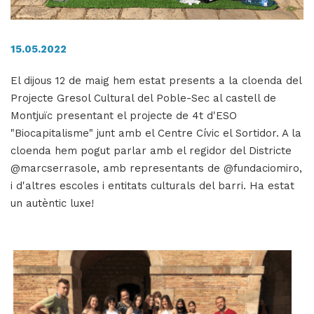
15.05.2022
H
ll
El dijous 12 de maig hem estat presents a la cloenda del
i
Projecte Gresol Cultural del Poble-Sec al castell de
a
Montjuïc presentant el projecte de 4t d'ESO
l
"Biocapitalisme" junt amb el Centre Cívic el Sortidor. A la
P
cloenda hem pogut parlar amb el regidor del Districte
P
@marcserrasole, amb representants de @fundaciomiro,
i d'altres escoles i entitats culturals del barri. Ha estat
un autèntic luxe!
Imatge