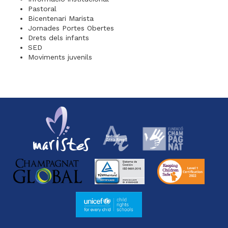
Pastoral
Bicentenari Marista
Jornades Portes Obertes
Drets dels infants
SED
Moviments juvenils