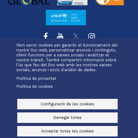
Fem servir cookies per garantir el funcionament del
nostre lloc web, personalitzar anuncis i continguts,
oferir funcions per a xarxes socials i analitzar el
L'escola
Projecte educatiu
Oferta educativa
Menu
nostre trànsit. També compartim informació sobre
Serveis i extraescolars
Pastoral
Matrícula
l'ús que feu del lloc web amb les nostres xarxes
footer
socials, anuncis i socis d'anàlisi de dades.
Política de privacitat
-
Política de cookies
Alexia
Office 365
ravell
Menu
legals
Configuració de les cookies
© Maristes Catalunya, 2025
Avís legal, política de privacitat i cookies
Denegar totes
Baked by
Digital Bakers
Acceptar totes les cookies