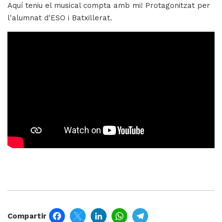
Aquí teniu el musical compta amb mi! Protagonitzat per
l'alumnat d'ESO i Batxillerat.
H
ll
i
a
l
P
P
Facebook
Twitter
LinkedIn
WhatsApp
Telegram
Compartir