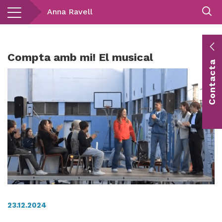
Vés
Anna Ravell
al
contingut
E
Compta amb mi! El musical
Contacta
c
Co
vis
23.12.2024