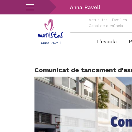
Vés
Anna Ravell
al
contingut
Actualitat
Famílies
Canal de denúncia
Menu
L'escola
P
Anna Ravell
Ravell
Comunicat de tancament d'es