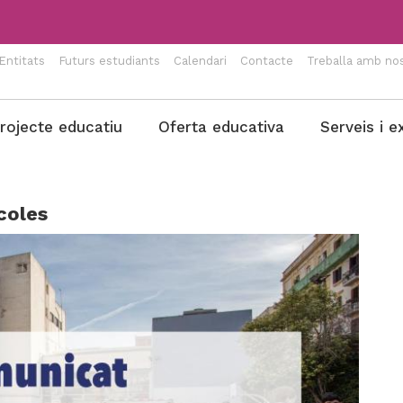
Entitats
Futurs estudiants
Calendari
Contacte
Treballa amb nos
rojecte educatiu
Oferta educativa
Serveis i e
coles