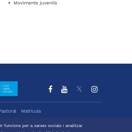
Moviments juvenils
Pastoral
Matrícula
r funcions per a xarxes socials i analitzar