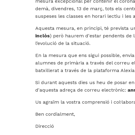
mesura excepcional per contenir el coronav
demà, divendres, 13 de març, tots els centr
suspeses les classes en horari lectiu i les a
Aquesta mesura, en principi, té prevista u
inclòs
) però haurem d'estar pendents de l
l’evolució de la situació.
En la mesura que ens sigui possible, env
alumnes de primària a través del correu el
batxillerat a través de la plataforma Alexi
Si durant aquests dies us heu de posar en
d'aquesta adreça de correu electrònic:
an
Us agraïm la vostra comprensió i col·labor
Ben cordialment,
Direcció