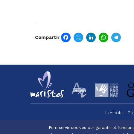
Facebook
Twitter
LinkedIn
WhatsApp
Tele
Compartir
L'escola
Pr
Menu
footer
Fem servir cookies per garantir el funciona