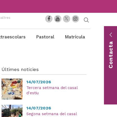
altres
En
xtraescolars
Pastoral
Matrícula
co
Contacta
Con
una 
Últimes notícies
14/07/2026
Tercera setmana del casal
d'estiu
14/07/2026
Segona setmana del casal