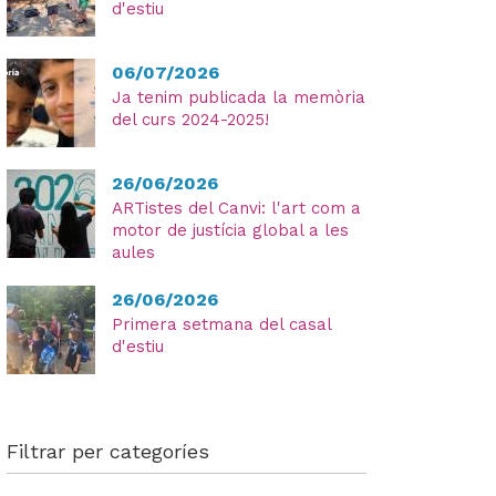
d'estiu
06/07/2026
Ja tenim publicada la memòria
He
del curs 2024-2025!
lleg
i
26/06/2026
ac
ARTistes del Canvi: l'art com a
la
motor de justícia global a les
aules
Pol
Pri
26/06/2026
Primera setmana del casal
d'estiu
Filtrar per categoríes