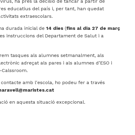
irus, ha pres la decisió de tancar a partir de
es educatius del país i, per tant, han quedat
ctivitats extraescolars.
na durada inicial de
14 dies
(
fins al dia 27 de març
es instruccions del Departament de Salut i a
iarem tasques als alumnes setmanalment, als
ectrònic adreçat als pares i als alumnes d’ESO i
a-Calssroom.
 contacte amb l'escola, ho podeu fer a través
naravell@maristes.cat
ació en aquesta situació excepcional.