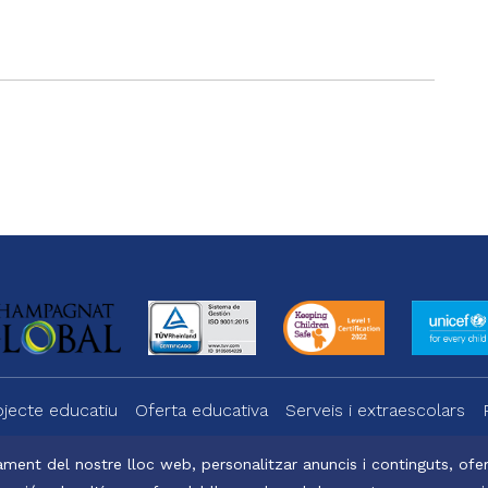
gram
ojecte educatiu
Oferta educativa
Serveis i extraescolars
ment del nostre lloc web, personalitzar anuncis i continguts, oferi