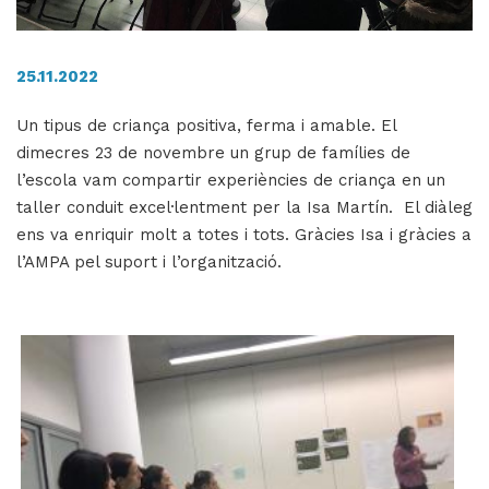
25.11.2022
H
ll
Un tipus de criança positiva, ferma i amable. El
i
dimecres 23 de novembre un grup de famílies de
a
l’escola vam compartir experiències de criança en un
l
taller conduit excel·lentment per la Isa Martín. El diàleg
P
ens va enriquir molt a totes i tots. Gràcies Isa i gràcies a
P
l’AMPA pel suport i l’organització.
Imatge