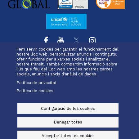
Fem servir cookies per garantir el funcionament del
nostre lloc web, personalitzar anuncis i continguts,
oferir funcions per a xarxes socials i analitzar el
L'escola
Projecte educatiu
Oferta educativa
Menu
nostre trànsit. També compartim informació sobre
Serveis i extraescolars
Pastoral
Matrícula
l'ús que feu del lloc web amb les nostres xarxes
footer
socials, anuncis i socis d'anàlisi de dades.
Política de privacitat
-
Política de cookies
Alexia
Office 365
ravell
Menu
legals
Configuració de les cookies
© Maristes Catalunya, 2025
Avís legal, política de privacitat i cookies
Denegar totes
Baked by
Digital Bakers
Acceptar totes les cookies