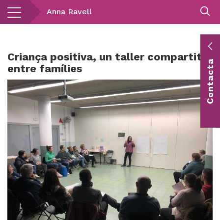
Vés
Anna Ravell
al
contingut
E
Criança positiva, un taller compartit
Contacta
c
entre famílies
Co
vis