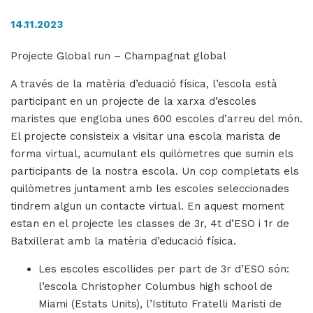
14.11.2023
H
Projecte Global run – Champagnat global
ll
A través de la matèria d’eduació física, l’escola està
i
participant en un projecte de la xarxa d’escoles
a
maristes que engloba unes 600 escoles d’arreu del món.
l
El projecte consisteix a visitar una escola marista de
P
forma virtual, acumulant els quilòmetres que sumin els
P
participants de la nostra escola. Un cop completats els
quilòmetres juntament amb les escoles seleccionades
tindrem algun un contacte virtual. En aquest moment
estan en el projecte les classes de 3r, 4t d’ESO i 1r de
Batxillerat amb la matèria d’educació física.
Les escoles escollides per part de 3r d’ESO són:
l’escola Christopher Columbus high school de
Miami (Estats Units), l’Istituto Fratelli Maristi de