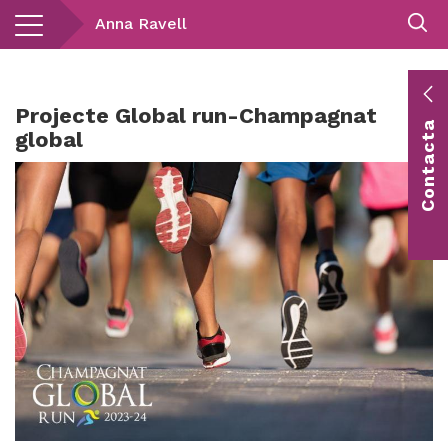
Vés
Anna Ravell
al
contingut
E
Projecte Global run-Champagnat
Contacta
c
global
Co
vis