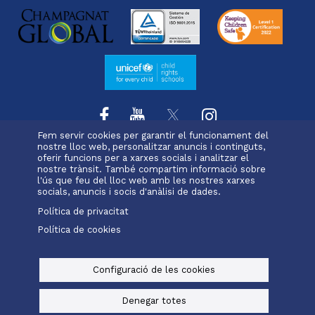
Fem servir cookies per garantir el funcionament del
nostre lloc web, personalitzar anuncis i continguts,
oferir funcions per a xarxes socials i analitzar el
L'escola
Projecte educatiu
Oferta educativa
Menu
nostre trànsit. També compartim informació sobre
Serveis i extraescolars
Pastoral
Matrícula
l'ús que feu del lloc web amb les nostres xarxes
footer
socials, anuncis i socis d'anàlisi de dades.
Política de privacitat
-
Política de cookies
Alexia
Office 365
ravell
Menu
legals
Configuració de les cookies
© Maristes Catalunya, 2025
Avís legal, política de privacitat i cookies
Denegar totes
Baked by
Digital Bakers