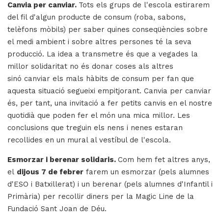
Canvia per canviar.
Tots els grups de l'escola estirarem
del fil d'algun producte de consum (roba, sabons,
telèfons mòbils) per saber quines conseqüències sobre
el medi ambient i sobre altres persones té la seva
producció. La idea a transmetre és que a vegades la
millor solidaritat no és donar coses als altres
sinó canviar els mals hàbits de consum per fan que
aquesta situació segueixi empitjorant. Canvia per canviar
és, per tant, una invitació a fer petits canvis en el nostre
quotidià que poden fer el món una mica millor. Les
conclusions que treguin els nens i nenes estaran
recollides en un mural al vestíbul de l'escola.
Esmorzar i berenar solidaris.
Com hem fet altres anys,
el
dijous 7 de febrer
farem un esmorzar (pels alumnes
d'ESO i Batxillerat) i un berenar (pels alumnes d'Infantil i
Primària) per recollir diners per la Magic Line de la
Fundació Sant Joan de Déu.