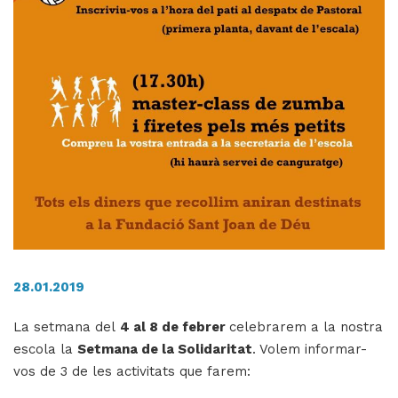
H
ll
i
a
l
P
P
28.01.2019
La setmana del
4 al 8 de febrer
celebrarem a la nostra
escola la
Setmana de la Solidaritat
. Volem informar-
vos de 3 de les activitats que farem: