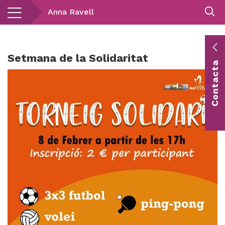
Vés
Anna Ravell
al
contingut
E
Setmana de la Solidaritat
Contacta
c
Co
vis