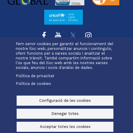
Fem servir cookies per garantir el funcionament del
nostre lloc web, personalitzar anuncis i continguts,
oferir funcions per a xarxes socials i analitzar el
L'escola
Projecte educatiu
Oferta educativa
nostre trànsit. També compartim informació sobre
Menu
Serveis i extraescolars
Pastoral
Matrícula
l'ús que feu del lloc web amb les nostres xarxes
footer
socials, anuncis i socis d'anàlisi de dades.
Política de privacitat
-
Política de cookies
Alexia
Office 365
ravell
Menu
legals
Configuració de les cookies
© Maristes Catalunya, 2025
Avís legal, política de privacitat i cookies
Denegar totes
Baked by
Digital Bakers
Acceptar totes les cookies