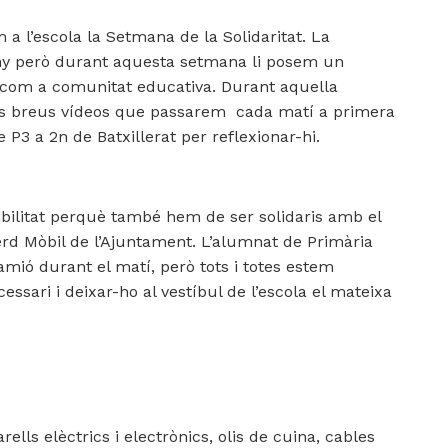
a l’escola la Setmana de la Solidaritat. La
l’any però durant aquesta setmana li posem un
 com a comunitat educativa. Durant aquella
els breus vídeos que passarem cada matí a primera
 P3 a 2n de Batxillerat per reflexionar-hi.
ibilitat perquè també hem de ser solidaris amb el
Verd Mòbil de l’Ajuntament. L’alumnat de Primària
camió durant el matí, però tots i totes estem
ssari i deixar-ho al vestíbul de l’escola el mateixa
rells elèctrics i electrònics, olis de cuina, cables