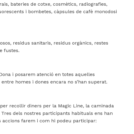
rais, bateries de cotxe, cosmètics, radiografies,
 fluorescents i bombetes, càpsules de cafè monodosi
losos, residus sanitaris, residus orgànics, restes
e fustes.
a Dona i posarem atenció en totes aquelles
t entre homes i dones encara no s’han superat.
er recollir diners per la Magic Line, la caminada
 Tres dels nostres participants habituals ens han
 accions farem i com hi podeu participar: