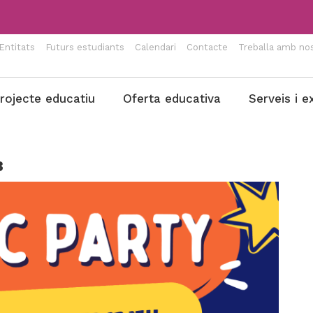
Entitats
Futurs estudiants
Calendari
Contacte
Treballa amb nos
rojecte educatiu
Oferta educativa
Serveis i e
3