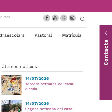
altres
En
xtraescolars
Pastoral
Matrícula
co
Contacta
Con
una 
Últimes notícies
14/07/2026
Tercera setmana del casal
d'estiu
14/07/2026
Segona setmana del casal