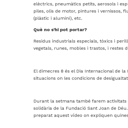
elèctrics, pneumàtics petits, aerosols i esp
piles, olis de motor, pintures i vernissos,
(plàstic i alumini), etc.
Què no s’hi pot portar?
Residus industrials especials, tòxics i peril
vegetals, runes, mobles i trastos, i restes d
El dimecres 8 és el Dia Internacional de l
situacions on les condicions de desigualta
Durant la setmana també farem activitats p
solidària de la Fundació Sant Joan de Déu.
preparat aquest vídeo on expliquen quines