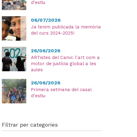
d'estiu
06/07/2026
Ja tenim publicada la memòria
He
del curs 2024-2025!
lleg
i
26/06/2026
ac
ARTistes del Canvi: l'art com a
la
motor de justícia global a les
aules
Pol
Pri
26/06/2026
Primera setmana del casal
d'estiu
Filtrar per categoríes