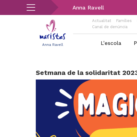
Vés
Anna Ravell
al
contingut
Actualitat
Famílies
Canal de denúncia
Menu
L'escola
P
Anna Ravell
Ravell
Setmana de la solidaritat 202