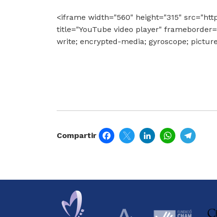
<iframe width="560" height="315" src="
title="YouTube video player" frameborder=
write; encrypted-media; gyroscope; pictur
Facebook
Twitter
LinkedIn
WhatsApp
Tele
Compartir