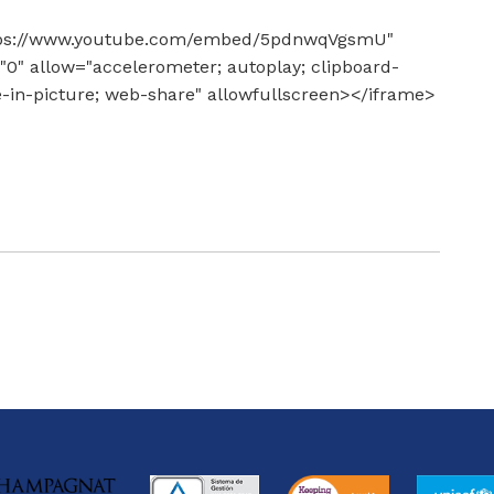
https://www.youtube.com/embed/5pdnwqVgsmU"
"0" allow="accelerometer; autoplay; clipboard-
e-in-picture; web-share" allowfullscreen></iframe>
gram