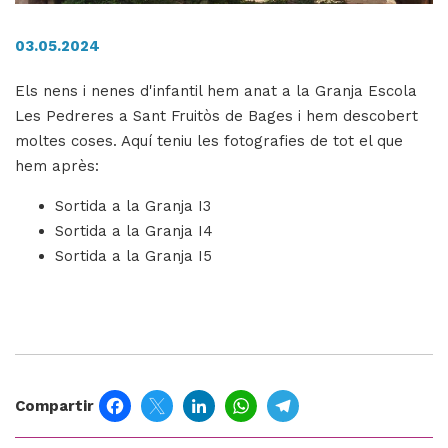
03.05.2024
H
Els nens i nenes d'infantil hem anat a la Granja Escola
ll
Les Pedreres a Sant Fruitòs de Bages i hem descobert
i
moltes coses. Aquí teniu les fotografies de tot el que
a
hem après:
l
P
Sortida a la Granja I3
P
Sortida a la Granja I4
Sortida a la Granja I5
Facebook
Twitter
LinkedIn
WhatsApp
Telegram
Compartir