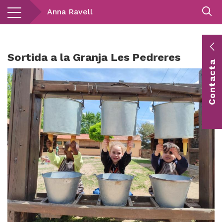
Vés
Anna Ravell
al
contingut
E
Sortida a la Granja Les Pedreres
Contacta
c
Co
vis