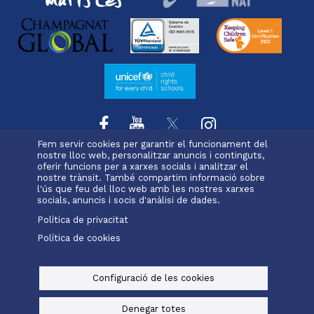
Fem servir cookies per garantir el funcionament del
nostre lloc web, personalitzar anuncis i continguts,
oferir funcions per a xarxes socials i analitzar el
L'escola
Projecte educatiu
Oferta educativa
nostre trànsit. També compartim informació sobre
Menu
Serveis i extraescolars
Pastoral
Matrícula
l'ús que feu del lloc web amb les nostres xarxes
footer
socials, anuncis i socis d'anàlisi de dades.
Política de privacitat
-
Política de cookies
Alexia
Office 365
ravell
Menu
legals
Configuració de les cookies
© Maristes Catalunya, 2025
Avís legal, política de privacitat i cookies
Denegar totes