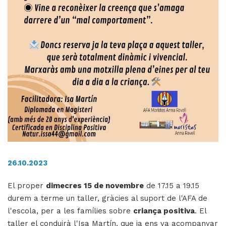
H
ll
i
a
l
P
P
26.10.2023
El proper
dimecres 15 de novembre
de 17.15 a 19.15
durem a terme un taller, gràcies al suport de l'AFA de
l'escola, per a les famílies sobre
criança positiva
. El
taller el conduirà l'Isa Martín, que ja ens va acompanyar