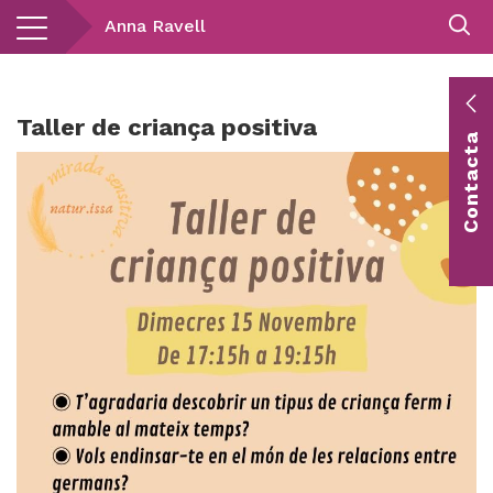
Vés
Anna Ravell
al
contingut
E
Taller de criança positiva
Contacta
c
Co
vis