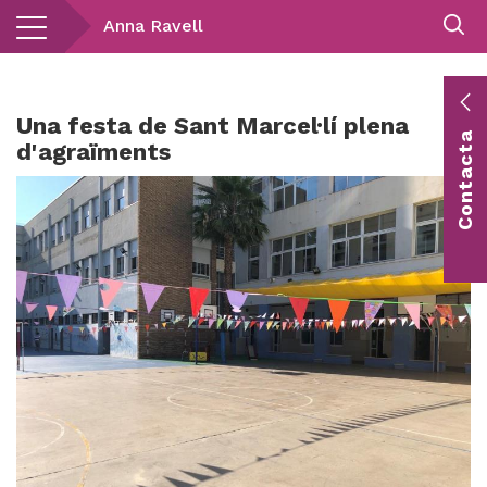
Vés
Anna Ravell
al
contingut
E
Una festa de Sant Marcel·lí plena
Contacta
c
d'agraïments
Co
vis