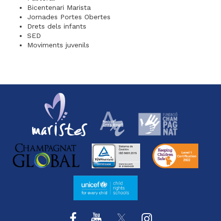
Bicentenari Marista
Jornades Portes Obertes
Drets dels infants
SED
Moviments juvenils