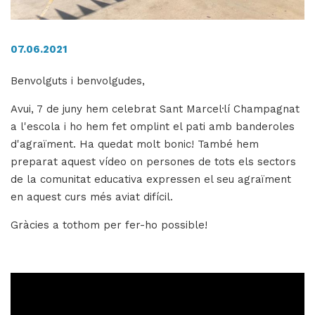
07.06.2021
H
ll
Benvolguts i benvolgudes,
i
a
Avui, 7 de juny hem celebrat Sant Marcel·lí Champagnat
l
a l'escola i ho hem fet omplint el pati amb banderoles
P
d'agraïment. Ha quedat molt bonic! També hem
P
preparat aquest vídeo on persones de tots els sectors
de la comunitat educativa expressen el seu agraïment
en aquest curs més aviat difícil.
Gràcies a tothom per fer-ho possible!