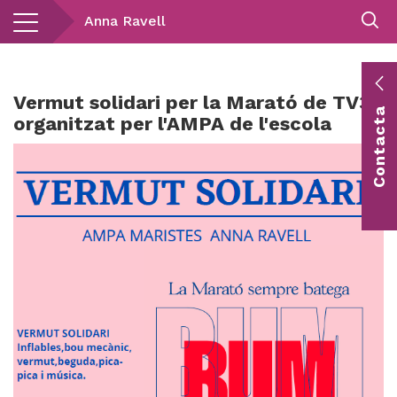
Vés
Anna Ravell
al
contingut
E
Vermut solidari per la Marató de TV3
Contacta
c
organitzat per l'AMPA de l'escola
Co
vis