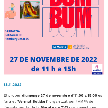
H
ll
i
a
l
P
P
18.11.2022
El proper
diumenge 27 de novembre d'11.00 a 15.00
es
farà el "
Vermut Solidari
" organitzat per l'AMPA de
l'escola per la de la
Marató de TV3
que aquest any