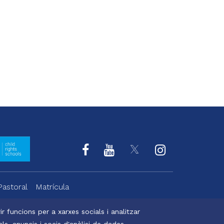
Pastoral
Matrícula
r funcions per a xarxes socials i analitzar
s, anuncis i socis d'anàlisi de dades.