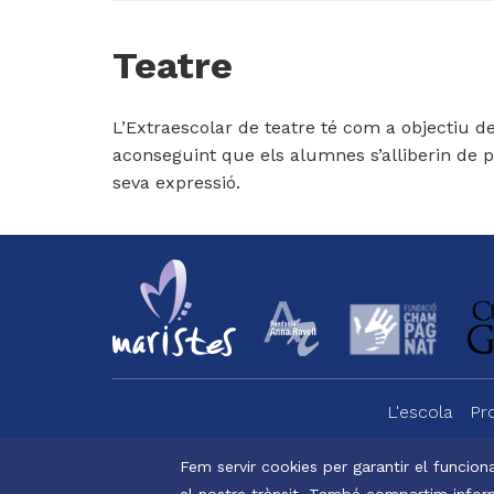
Teatre
L’Extraescolar de teatre té com a objectiu desp
aconseguint que els alumnes s’alliberin de pr
seva expressió.
L'escola
Pr
Menu
footer
Fem servir cookies per garantir el funciona
el nostre trànsit. També compartim inform