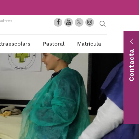
altres
En
xtraescolars
Pastoral
Matrícula
co
Contacta
Con
una 