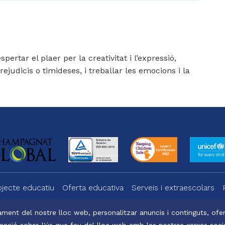
ertar el plaer per la creativitat i l’expressió,
ejudicis o timideses, i treballar les emocions i la
ojecte educatiu
Oferta educativa
Serveis i extraescolars
ment del nostre lloc web, personalitzar anuncis i continguts, oferi
ació sobre l'ús que feu del lloc web amb les nostres xarxes social