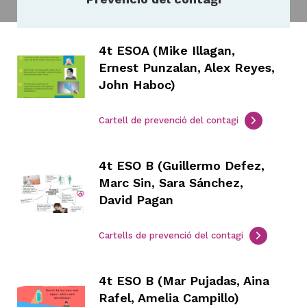
4t ESOA (Mike Illagan,
H
Ernest Punzalan, Alex Reyes,
ll
John Haboc)
i
a
Cartell de prevenció del contagi
l
P
P
4t ESO B (Guillermo Defez,
Marc Sin, Sara Sánchez,
David Pagan
Cartells de prevenció del contagi
4t ESO B (Mar Pujadas, Aina
Rafel, Amelia Campillo)