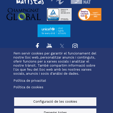
Fem servir cookies per garantir el funcionament del
nostre lloc web, personalitzar anuncis i continguts,
oferir funcions per a xarxes socials i analitzar el
L'escola
Projecte educatiu
Oferta educativa
nostre trànsit. També compartim informació sobre
Menu
Serveis i extraescolars
Pastoral
Matrícula
l'ús que feu del lloc web amb les nostres xarxes
footer
socials, anuncis i socis d'anàlisi de dades.
Política de privacitat
-
Política de cookies
Alexia
Office 365
ravell
Menu
legals
Configuració de les cookies
© Maristes Catalunya, 2025
Avís legal, política de privacitat i cookies
Denegar totes